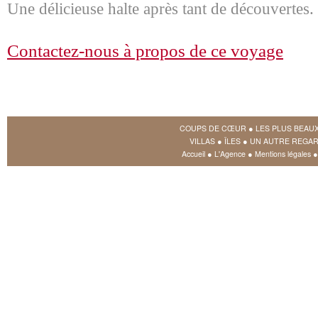
Une délicieuse halte après tant de découvertes.
Contactez-nous à propos de ce voyage
COUPS DE CŒUR
●
LES PLUS BEAU
VILLAS
●
ÎLES
●
UN AUTRE REGAR
Accueil
●
L'Agence
●
Mentions légales