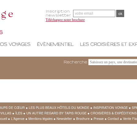
Téléchargez notre brochure
Recherche
OUPS DE CŒUR
●
LES PLUS BEAUX HÔTELS DU MONDE
●
INSPIRATION VOYAGE
●
SP
VILLAS
●
ÎLES
●
UN AUTRE REGARD BY TAPIS ROUGE
●
CROISIÈRES & EXPÉDITIONS
cueil
●
L'Agence
●
Mentions légales
●
Newsletter
●
Brochure
●
Presse
●
Contact
●
Vente Fla