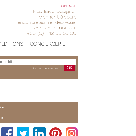
CONTACT
Nos
Travel
Designer
viennent
votre
rencontre
sur
rendez-vous,
contactez-nous
au
+33
(0)1
42
56
55
00
OK
Recherche
avancée
A
●
sh