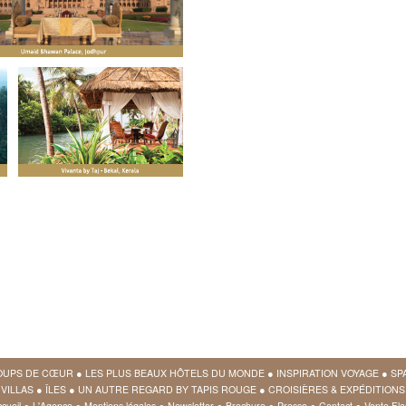
OUPS DE CŒUR
●
LES PLUS BEAUX HÔTELS DU MONDE
●
INSPIRATION VOYAGE
●
SP
VILLAS
●
ÎLES
●
UN AUTRE REGARD BY TAPIS ROUGE
●
CROISIÈRES & EXPÉDITIONS
cueil
●
L'Agence
●
Mentions légales
●
Newsletter
●
Brochure
●
Presse
●
Contact
●
Vente Fla