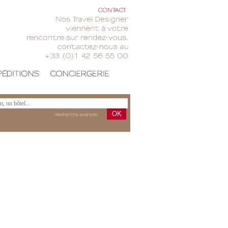
CONTACT
Nos
Travel
Designer
viennent
votre
rencontre
sur
rendez-vous,
contactez-nous
au
+33
(0)1
42
56
55
00
OK
Recherche
avancée