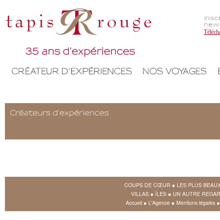
Téléch
COUPS DE CŒUR
●
LES PLUS BEAU
VILLAS
●
ÎLES
●
UN AUTRE REGAR
Accueil
●
L'Agence
●
Mentions légales