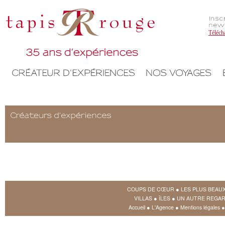
Téléch
COUPS DE CŒUR
●
LES PLUS BEAU
VILLAS
●
ÎLES
●
UN AUTRE REGAR
Accueil
●
L'Agence
●
Mentions légales