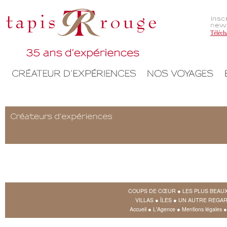
Téléch
COUPS DE CŒUR
●
LES PLUS BEAU
VILLAS
●
ÎLES
●
UN AUTRE REGAR
Accueil
●
L'Agence
●
Mentions légales