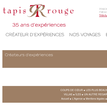
Téléch
COUPS DE CŒUR
●
LES PLUS BEAU
VILLAS
●
ÎLES
●
UN AUTRE REGAR
Accueil
●
L'Agence
●
Mentions légales