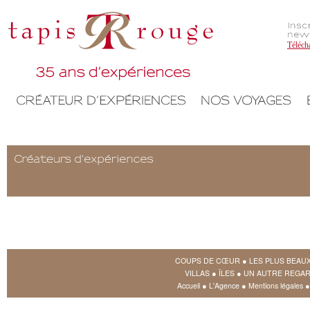
Téléch
COUPS DE CŒUR
●
LES PLUS BEAU
VILLAS
●
ÎLES
●
UN AUTRE REGAR
Accueil
●
L'Agence
●
Mentions légales