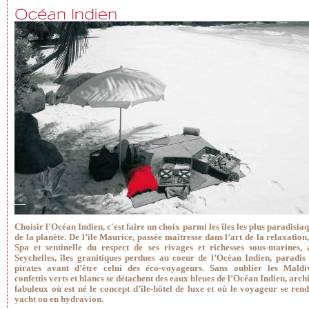
Choisir l'Océan Indien, c'est faire un choix parmi les îles les plus paradisia
de la planète. De l’île Maurice, passée maîtresse dans l’art de la relaxation
Spa et sentinelle du respect de ses rivages et richesses sous-marines, 
Seychelles, îles granitiques perdues au coeur de l’Océan Indien, paradis
pirates avant d’être celui des éco-voyageurs. Sans oublier les Maldiv
confettis verts et blancs se détachent des eaux bleues de l’Océan Indien, arch
fabuleux où est né le concept d’île-hôtel de luxe et où le voyageur se ren
yacht ou en hydravion.