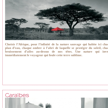
Choisir l’Afrique, pour l’infinité de la nature sauvage qui habite ici ch
plan d’eau, chaque ombre à l’abri de laquelle se protéger du soleil, ch
bruissement d’ailes au-dessus de nos têtes. Une nature qui inves
immédiatement le voyageur qui foule cette terre sublime.