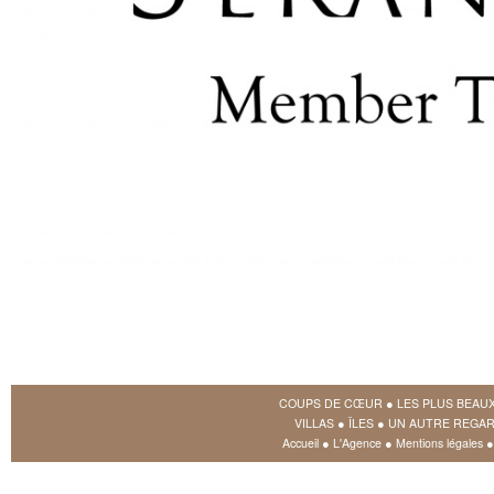
COUPS DE CŒUR
●
LES PLUS BEAU
VILLAS
●
ÎLES
●
UN AUTRE REGAR
Accueil
●
L'Agence
●
Mentions légales