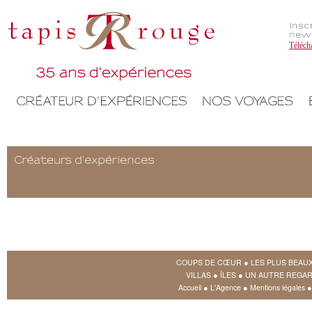
Téléch
COUPS DE CŒUR
●
LES PLUS BEAU
VILLAS
●
ÎLES
●
UN AUTRE REGAR
Accueil
●
L'Agence
●
Mentions légales