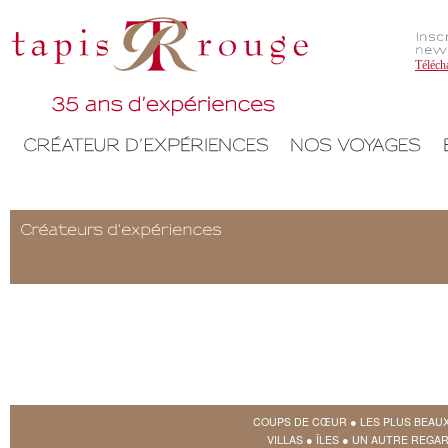
Téléch
COUPS DE CŒUR
●
LES PLUS BEAU
VILLAS
●
ÎLES
●
UN AUTRE REGAR