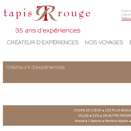
Téléch
COUPS DE CŒUR
●
LES PLUS BEAU
VILLAS
●
ÎLES
●
UN AUTRE REGAR
Accueil
●
L'Agence
●
Mentions légales