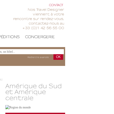
CONTACT
Nos
Travel
Designer
viennent
votre
rencontre
sur
rendez-vous,
contactez-nous
au
+33
(0)1
42
56
55
00
OK
Recherche
avancée
OU