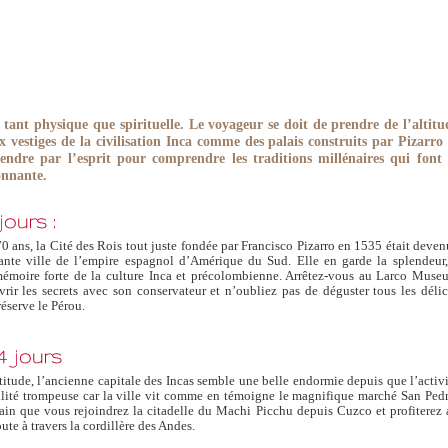
tant physique que spirituelle. Le voyageur se doit de prendre de l’altitu
 vestiges de la civilisation Inca comme des palais construits par Pizarro 
rendre par l’esprit pour comprendre les traditions millénaires qui font 
onnante.
 ans, la Cité des Rois tout juste fondée par Francisco Pizarro en 1535 était deve
ante ville de l’empire espagnol d’Amérique du Sud. Elle en garde la splendeur,
 mémoire forte de la culture Inca et précolombienne. Arrêtez-vous au Larco Muse
rir les secrets avec son conservateur et n’oubliez pas de déguster tous les délic
réserve le Pérou.
itude, l’ancienne capitale des Incas semble une belle endormie depuis que l’activ
lité trompeuse car la ville vit comme en témoigne le magnifique marché San Pedr
n train que vous rejoindrez la citadelle du Machi Picchu depuis Cuzco et profiterez
te à travers la cordillère des Andes.