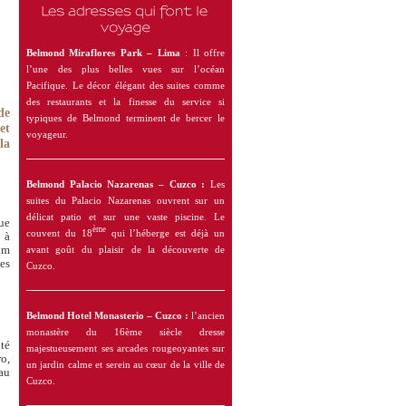
Belmond Miraflores Park – Lima
: Il offre
l’une des plus belles vues sur l’océan
Pacifique. Le décor élégant des suites comme
des restaurants et la finesse du service si
de
typiques de Belmond terminent de bercer le
et
voyageur.
la
Belmond Palacio Nazarenas – Cuzco :
Les
suites du Palacio Nazarenas ouvrent sur un
délicat patio et sur une vaste piscine. Le
nue
ème
couvent du 18
qui l’héberge est déjà un
 à
um
avant goût du plaisir de la découverte de
es
Cuzco.
Belmond Hotel Monasterio – Cuzco :
l’ancien
monastère du 16ème siècle dresse
ité
majestueusement ses arcades rougeoyantes sur
o,
un jardin calme et serein au cœur de la ville de
 au
Cuzco.