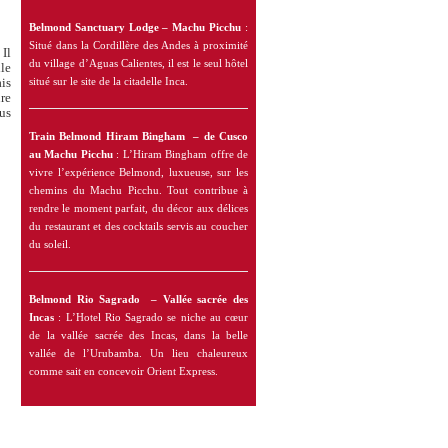
Belmond Sanctuary Lodge – Machu Picchu
:
Situé dans la Cordillère des Andes à proximité
 Il
du village d’Aguas Calientes, il est le seul hôtel
lle
situé sur le site de la citadelle Inca.
ais
re
us
Train Belmond Hiram Bingham – de Cusco
au Machu Picchu
: L’Hiram Bingham offre de
vivre l’expérience Belmond, luxueuse, sur les
chemins du Machu Picchu. Tout contribue à
rendre le moment parfait, du décor aux délices
du restaurant et des cocktails servis au coucher
du soleil.
Belmond Rio Sagrado – Vallée sacrée des
Incas
: L’Hotel Rio Sagrado se niche au cœur
de la vallée sacrée des Incas, dans la belle
vallée de l’Urubamba. Un lieu chaleureux
comme sait en concevoir Orient Express.