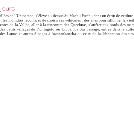
Vallées de l’Urubamba, s’élève au-dessus du Machu Picchu dans un écrin de verdure.
 les moindres recoins, et de choisir ses véhicules : des ânes pour sillonner la viei
entes de la Vallée, aller à la rencontre des Quechuas, s’arrêter aux bords des mar
des petits villages de Pichingoto ou Urubamba. Au passage, entrez dans la cultu
e des Lamas et autres Alpagas à Awanankancha ou ceux de la fabrication des tiss