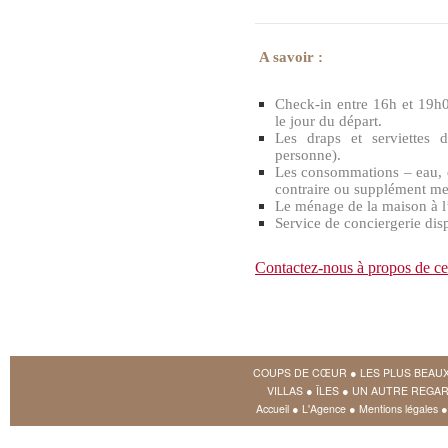
A savoir :
Check-in entre 16h et 19h0
le jour du départ.
Les draps et serviettes 
personne).
Les consommations – eau, él
contraire ou supplément me
Le ménage de la maison à l’a
Service de conciergerie di
Contactez-nous à propos de ce
COUPS DE CŒUR
●
LES PLUS BEAU
VILLAS
●
ÎLES
●
UN AUTRE REGAR
Accueil
●
L'Agence
●
Mentions légales