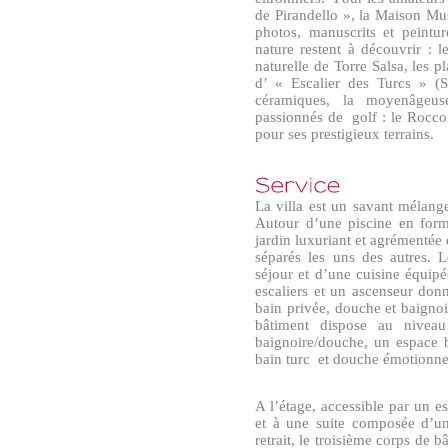
de Pirandello », la Maison Mus
photos, manuscrits et peintur
nature restent à découvrir : 
naturelle de Torre Salsa, les p
d’ « Escalier des Turcs » (S
céramiques, la moyenâgeus
passionnés de golf : le Rocco 
pour ses prestigieux terrains.
La villa est un savant mélang
Autour d’une piscine en for
jardin luxuriant et agrémentée 
séparés les uns des autres. L
séjour et d’une cuisine équipé
escaliers et un ascenseur don
bain privée, douche et baigno
bâtiment dispose au nivea
baignoire/douche, un espace 
bain turc et douche émotionnel
A l’étage, accessible par un e
et à une suite composée d’u
retrait, le troisième corps de 