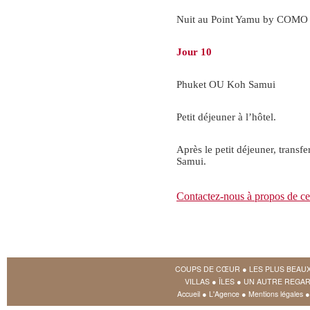
Nuit au Point Yamu by COMO 
Jour 10
Phuket OU Koh Samui
Petit déjeuner à l’hôtel.
Après le petit déjeuner, trans
Samui.
Contactez-nous à propos de ce
COUPS DE CŒUR
●
LES PLUS BEAU
VILLAS
●
ÎLES
●
UN AUTRE REGAR
Accueil
●
L'Agence
●
Mentions légales