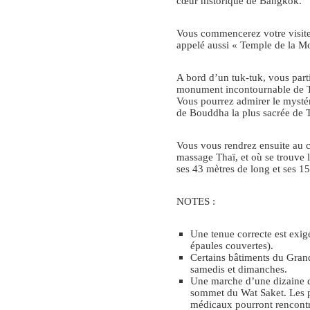
cœur historique de Bangkok.
Vous commencerez votre visite
appelé aussi « Temple de la M
A bord d’un tuk-tuk, vous parti
monument incontournable de Th
Vous pourrez admirer le myst
de Bouddha la plus sacrée de 
Vous vous rendrez ensuite au 
massage Thaï, et où se trouve
ses 43 mètres de long et ses 15
NOTES :
Une tenue correcte est exig
épaules couvertes).
Certains bâtiments du Grand
samedis et dimanches.
Une marche d’une dizaine de
sommet du Wat Saket. Les 
médicaux pourront rencontre