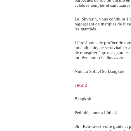
barbecues de rue ou encore être
célèbres temples et sanctuaires 
Le Skytrain, vous conduira à
regorgeant de marques de luxe,
les marchés.
Libre à vous de profiter de tou
un club chic, de se ravitailler 
de transpirer à grosses goutte
un rêve pour citadins avertis.
Nuit au Sofitel So Bangkok
Jour 2
Bangkok
Petit-déjeuner à l’hôtel.
8h : Retrouvez votre guide et p