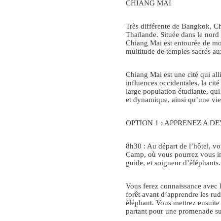
CHIANG MAI
Très différente de Bangkok, Ch
Thaïlande. Située dans le nord 
Chiang Mai est entourée de mo
multitude de temples sacrés aux 
Chiang Mai est une cité qui all
influences occidentales, la cité
large population étudiante, qu
et dynamique, ainsi qu’une vi
OPTION 1 : APPRENEZ A DEV
8h30 : Au départ de l’hôtel, 
Camp, où vous pourrez vous ini
guide, et soigneur d’éléphants.
Vous ferez connaissance avec l
forêt avant d’apprendre les r
éléphant. Vous mettrez ensuite
partant pour une promenade sur