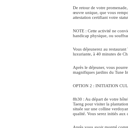
De retour de votre promenade, 
œuvre unique, que vous rempo
attestation certifiant votre sta
NOTE : Cette activité ne convi
handicap physique, ou souffra
Vous déjeunerez au restaurant
luxuriante, à 40 minutes de C
Après le déjeuner, vous pourre
magnifiques jardins du Tune In
OPTION 2 : INITIATION CU
8h30 : Au départ de votre hôt
Taeng pour visiter la plantatio
située sur une colline verdoya
qualité. Vous serez initiés aux 
Après vous avoir montré commen