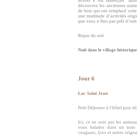
arriver à Val Jalbert,un
aut
découvrez les anciennes usine
de bois qui ont remplacé cette 
une multitude d’activités ori
que vous n’êtes pas prêt d’oubl
Repas du soir
Nuit dans le village historiq
Jour 6
Lac Saint Jean
Petit Déjeuner à l’hôtel puis dé
Ici, ce ne sont pas les anima
vous baladez dans un train 
couguars, lynx et autres orign