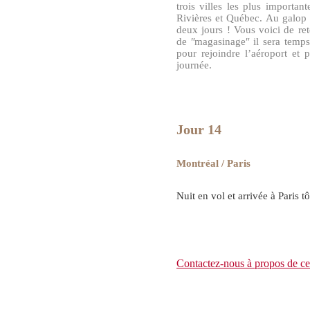
trois villes les plus importan
Rivières et Québec. Au galop 
deux jours ! Vous voici de re
de
ʺ
magasinage
ʺ
il sera temps
pour rejoindre l’aéroport et 
journée.
Jour 14
Montréal / Paris
Nuit en vol et arrivée à Paris tô
Contactez-nous à propos de ce