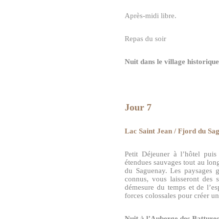
Après-midi libre.
Repas du soir
Nuit dans le village historiqu
Jour 7
Lac Saint Jean / Fjord du Sa
Petit Déjeuner à l’hôtel pui
étendues sauvages tout au lon
du Saguenay. Les paysages g
connus, vous laisseront des 
démesure du temps et de l’es
forces colossales pour créer un
Nuit à l’Auberge des Battur