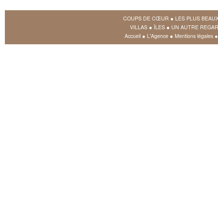
COUPS DE CŒUR
●
LES PLUS BEAU
VILLAS
●
ÎLES
●
UN AUTRE REGAR
Accueil
●
L'Agence
●
Mentions légales