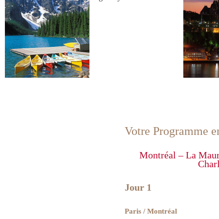
V
otre Programme en 
Montréal – La Mauri
Char
Jour 1
P
aris / Montréal