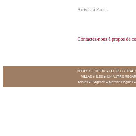
Arrivée à Paris .
Contactez-nous à propos de ce
COUPS DE CŒUR
●
LES PLUS BEAU
VILLAS
●
ÎLES
●
UN AUTRE REGAR
Accueil
●
L'Agence
●
Mentions légales