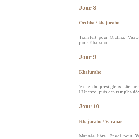
Jour 8
Orchha / khajuraho
Transfert pour Orchha. Visi
pour Khajraho.
Jour 9
Khajuraho
Visite du prestigieux site a
l’Unesco, puis des
temples déd
Jour 10
Khajuraho / Varanasi
Matinée libre. Envol pour
V