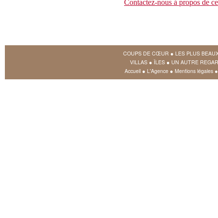
Contactez-nous à propos de ce
COUPS DE CŒUR
●
LES PLUS BEAU
VILLAS
●
ÎLES
●
UN AUTRE REGAR
Accueil
●
L'Agence
●
Mentions légales