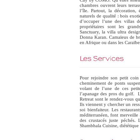
chambres ouvrent leurs terras
l’île. Partout, la décoration
naturels de qualité : bois exoti
d’occuper l’une des villas 
propriétaires sont les gr
Sanctuary, la villa ultra desi
Donna Karan. Camaïeus de brun
en Afrique ou dans les Caraïb
Pour rejoindre son petit coi
cheminement de ponts suspend
volant de l’une de ces petit
l’apanage des pros du golf.
Retreat sont le rendez-vous 
Ils viennent y chercher un res
soi bienfaiteur. Les restaurant
méditerranéen, font merveille a
des crustacés juste péchés.
Shambhala Cuisine, diététique e