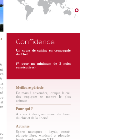
t.
Un cours de cuisine en compagnie
du Chef.
(* pour un minimum de 5 nuits
St.
consécutives)
qui
es
St.
rs
Meilleure période
ne
nd
De mars à novembre, lorsque le ciel
des tropiques se montre le plus
pe
clément
st
un
Pour qui ?
A vivre à deux, amoureux du beau,
du chic et de la liberté
Activités
Sports nautiques : kayak, canoë,
ec
plongée libre, windsurf et plongée,
on
tennis, randonnée en VTT