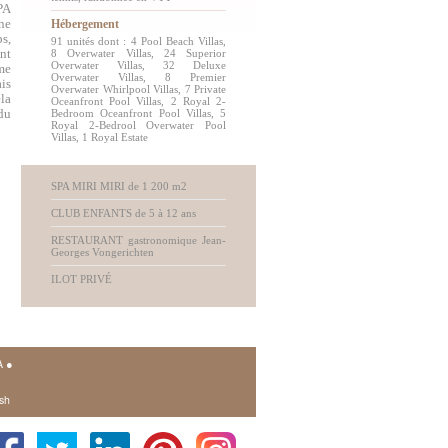
PA
ne
Hébergement
s,
91 unités dont : 4 Pool Beach Villas,
nt
8 Overwater Villas, 24 Superior
Overwater Villas, 32 Deluxe
me
Overwater Villas, 8 Premier
is
Overwater Whirlpool Villas, 7 Private
ela
Oceanfront Pool Villas, 2 Royal 2-
du
Bedroom Oceanfront Pool Villas, 5
Royal 2-Bedrool Overwater Pool
Villas, 1 Royal Estate
SPA MIRI MIRI de 1 200 m2
CLUB ENFANTS de 5 à 12 ans
RESTAURANT gastronomique Jean-
Georges Vongerichten
ILOT PRIVÉ
A
●
sh