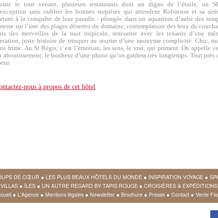
joute le tout venant, plusieurs restaurants dont un digne de l’étoile, un S
’exception sans oublier les bonnes surprises qui attendent Robinson et sa sirè
artant à la conquête de leur paradis : plongée dans un aquarium d’aube des temp
aresse sur l’une des plages désertes du domaine, contemplation des feux du coucha
uis des merveilles de la nuit tropicale, rencontre avec les tenants d’une mê
entation, juste histoire de trinquer au sourire d’une anonyme complicité. Chic, ma
ns frime. Au St Régis, c’est l’émotion, les sens, le vrai, qui priment. On appelle c
n aboutissement, le bonheur d’une photo qu’on gardera très longtemps.
Tout près 
eur.
ontactez-nous à propos de cet hôtel
OUPS DE CŒUR
●
LES PLUS BEAUX HÔTELS DU MONDE
●
INSPIRATION VOYAGE
●
SP
VILLAS
●
ÎLES
●
UN AUTRE REGARD BY TAPIS ROUGE
●
CROISIÈRES & EXPÉDITIONS
cueil
●
L'Agence
●
Mentions légales
●
Newsletter
●
Brochure
●
Presse
●
Contact
●
Vente Fla