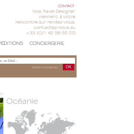
CONTACT
Nos
Travel
Designer
viennent
votre
rencontre
sur
rendez-vous,
contactez-nous
au
+33
(0)1
42
56
55
00
OK
Recherche
avancée
RA