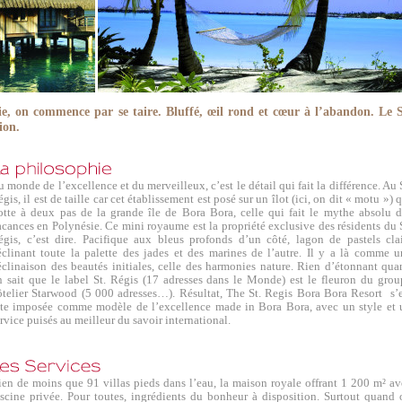
ie, on commence par se taire. Bluffé, œil rond et cœur à l’abandon. Le S
ion.
 monde de l’excellence et du merveilleux, c’est le détail qui fait la différence. Au 
gis, il est de taille car cet établissement est posé sur un îlot (ici, on dit « motu ») 
lotte à deux pas de la grande île de Bora Bora, celle qui fait le mythe absolu d
cances en Polynésie. Ce mini royaume est la propriété exclusive des résidents du 
égis, c’est dire. Pacifique aux bleus profonds d’un côté, lagon de pastels clai
éclinant toute la palette des jades et des marines de l’autre. Il y a là comme u
éclinaison des beautés initiales, celle des harmonies nature. Rien d’étonnant qua
n sait que le label St. Régis (17 adresses dans le Monde) est le fleuron du grou
ôtelier Starwood (5 000 adresses…). Résultat, The St. Regis Bora Bora Resort s’e
ite imposée comme modèle de l’excellence made in Bora Bora, avec un style et 
rvice puisés au meilleur du savoir international.
ien de moins que 91 villas pieds dans l’eau, la maison royale offrant 1 200 m² av
iscine privée. Pour toutes, ingrédients du bonheur à disposition. Surtout quand 