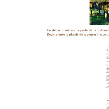
En débarquant sur la perle de la Polynés
Régis ajoute le plaisir de savourer l’except
Au
Ré
f
va
R
d
d
o
h
v
se
R
p