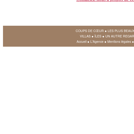
COUPS DE CŒUR
●
LES PLUS BEAU
VILLAS
●
ÎLES
●
UN AUTRE REGAR
Accueil
●
L'Agence
●
Mentions légales