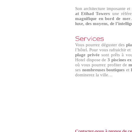
Son architecture imposante et
at Etihad Towers
une référe
magnifique en bord de mer
luxe, des moyens, de l’intellig
Vous pourrez déguster des
pla
l’hôtel. Pour vous rafraichir e
plage privée
sont prêts à vou
Hotel dispose de
3 piscines ex
où vous pourrez profiter de
m
ses
nombreuses boutiques
et
dominerez la ville…
Contactez-nous à propos de ce