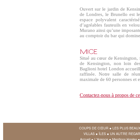
Ouvert sur le jardin de Kensi
de Londres, le Brunello est l
espace polyvalent caractérisé
d’agréables fauteuils en velou
Murano ainsi qu’une imposante
au comptoir du bar qui domine 
Situé au cœur de Kensington, 
de Kensington, non loin des
Baglioni hotel London accueil
raffinée. Notre salle de réu
maximale de 60 personnes et es
Contactez-nous à propos de ce
COUPS DE CŒUR
●
LES PLUS BEAU
VILLAS
●
ÎLES
●
UN AUTRE REGAR
Accueil
●
L'Agence
●
Mentions légales