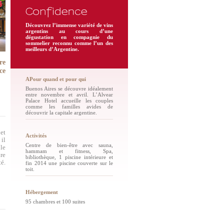
Découvrez l’immense variété de vins
argentins au cours d’une
dégustation en compagnie du
sommelier reconnu comme l’un des
meilleurs d’Argentine.
re
ce
APour quand et pour qui
Buenos Aires se découvre idéalement
entre novembre et avril. L’Alvear
Palace Hotel accueille les couples
comme les familles avides de
découvrir la capitale argentine.
et
Activités
 il
Centre de bien-être avec sauna,
le
hammam et fitness, Spa,
ure
bibliothèque, 1 piscine intérieure et
té.
fin 2014 une piscine couverte sur le
toit.
Hébergement
95 chambres et 100 suites