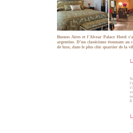
Buenos Aires et l’Alvear Palace Hotel s’
argentine. D’un classicisme étonnant au c
de luxe, dans le plus chic quartier de la vil
S
l’
s
vo
tr
Il