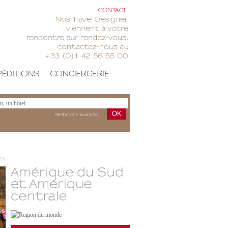
CONTACT
Nos
Travel
Designer
viennent
votre
rencontre
sur
rendez-vous,
contactez-nous
au
+33
(0)1
42
56
55
00
OK
Recherche
avancée
ES