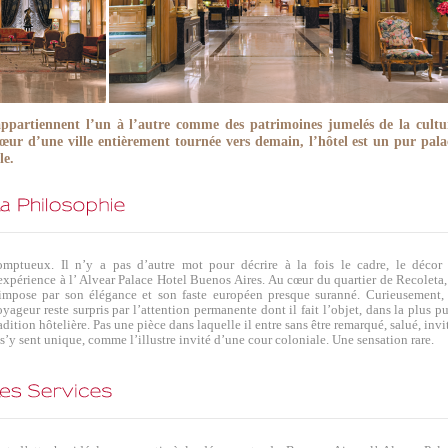
appartiennent l’un à l’autre comme des patrimoines jumelés de la cultu
œur d’une ville entièrement tournée vers demain, l’hôtel est un pur pala
le.
omptueux. Il n’y a pas d’autre mot pour décrire à la fois le cadre, le décor 
expérience à l’ Alvear Palace Hotel Buenos Aires. Au cœur du quartier de Recoleta,
’impose par son élégance et son faste européen presque suranné. Curieusement, 
yageur reste surpris par l’attention permanente dont il fait l’objet, dans la plus p
adition hôtelière. Pas une pièce dans laquelle il entre sans être remarqué, salué, invi
 s’y sent unique, comme l’illustre invité d’une cour coloniale. Une sensation rare.