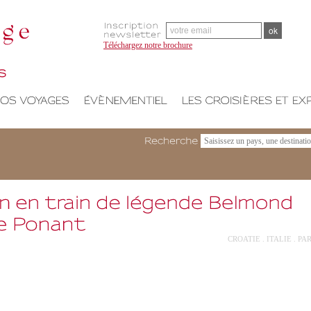
Téléchargez notre brochure
Recherche
CROATIE . ITALIE . PA