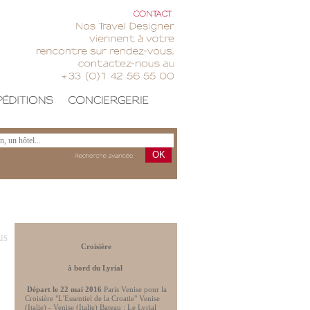
CONTACT
Nos
Travel
Designer
viennent
votre
rencontre
sur
rendez-vous,
contactez-nous
au
+33
(0)1
42
56
55
00
OK
Recherche
avancée
RIS
Croisière
à bord du Lyrial
Départ le 22 mai 2016
Paris Venise pour la
Croisière "L'Essentiel de la Croatie" Venise
(Italie) - Venise (Italie) Bateau : Le Lyrial