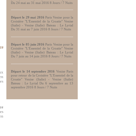
Du 24 mai au 31 mai 2016 8 Jours / 7 Nuits
Départ le 29 mai
2016
Paris Venise pour la
Croisière "L'Essentiel de la Croatie" Venise
(Italie) - Venise (Italie) Bateau : Le Lyrial
Du 31 mai au 7 juin 2016 8 Jours / 7 Nuits
Départ le 05 juin 2016
Paris Venise pour la
ce
Croisière "L'Essentiel de la Croatie" Venise
(Italie) - Venise (Italie) Bateau : Le Lyrial
Du 7 juin au 14 juin 2016 8 Jours / 7 Nuits
Départ le 14 septembre 2016
Venise Paris
aux
pour retour de la Croisière "L'Essentiel de la
en
Croatie" Venise (Italie) - Venise (Italie)
es
Bateau : Le Lyrial Du 6 septembre au 13
septembre 2016 8 Jours / 7 Nuits
ce
tes
 en