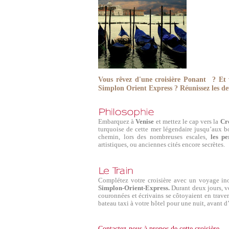
Vous rêvez d'une croisière Ponant ?
Et 
Simplon Orient Express ?
Réunissez les de
Embarquez à
Venise
et mettez le cap vers la
Cro
turquoise de cette mer légendaire jusqu’aux 
chemin, lors des nombreuses escales,
les pe
artistiques, ou anciennes cités encore secrètes.
Complétez votre croisière avec un voyage in
Simplon-Orient-Express.
Durant deux jours, vo
couronnées et écrivains se côtoyaient en trave
bateau taxi à votre hôtel pour une nuit, avant
Contactez-nous à propos de cette croisière