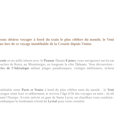
vous désirez
voyager à bord du train le plus célèbre du monde, le Veni
ux lors de ce voyage inoubliable de la Croatie depuis Venise.
atie
et ses mille trésors avec le
Ponant
. Durant
8 jours
, vous naviguerez sur les e
bouches de Kotor, au Monténégro, en longeant la côte Dalmate. Vous découvrirez 
rles de l’Adriatique
mêlant plages paradisiaques, vestiges millénaires, richess
oubliable entre
Paris et Venise
à bord du plus célèbre train du monde : le
Veni
yagez entre luxe et raffinement, et revivez l’âge d’Or des voyages en train ; où tê
rsant l’Europe. A votre arrivée en gare de Santa Lucia, un chauffeur vous conduira
 d’embarquer le lendemain à bord du
Lyrial
pour votre croisière.