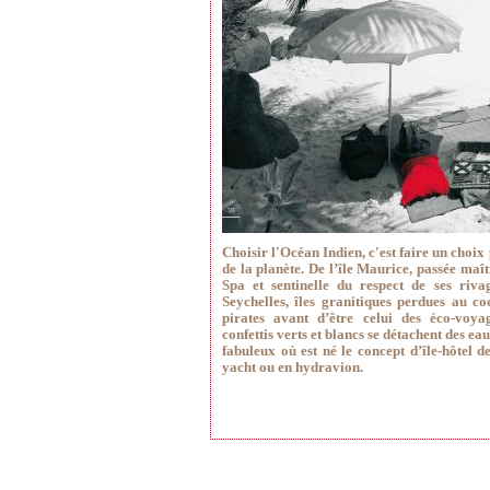
Choisir l'Océan Indien, c'est faire un choix 
de la planète. De l’île Maurice, passée maît
Spa et sentinelle du respect de ses riva
Seychelles, îles granitiques perdues au c
pirates avant d’être celui des éco-voya
confettis verts et blancs se détachent des ea
fabuleux où est né le concept d’île-hôtel 
yacht ou en hydravion.