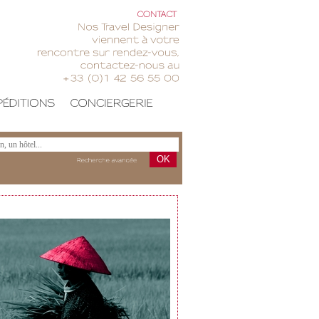
CONTACT
Nos
Travel
Designer
viennent
votre
rencontre
sur
rendez-vous,
contactez-nous
au
+33
(0)1
42
56
55
00
OK
Recherche
avancée