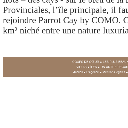
Provinciales, l’île principale, il
rejoindre Parrot Cay by COMO. Ce 
km² niché entre une nature luxuri
COUPS DE CŒUR
●
LES PLUS BEAU
VILLAS
●
ÎLES
●
UN AUTRE REGAR
Accueil
●
L'Agence
●
Mentions légales