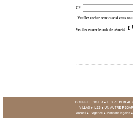
CP
Veuillez cocher cette case si vous nou
Veuillez entrer le code de sécurité
COUPS DE CŒUR
●
LES PLUS BEAU
VILLAS
●
ÎLES
●
UN AUTRE REGAR
Accueil
●
L'Agence
●
Mentions légales