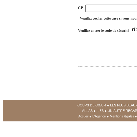
CP
Veuillez cocher cette case si vous nou
Veuillez entrer le code de sécurité
COUPS DE CŒUR
●
LES PLUS BEAU
VILLAS
●
ÎLES
●
UN AUTRE REGAR
Accueil
●
L'Agence
●
Mentions légales