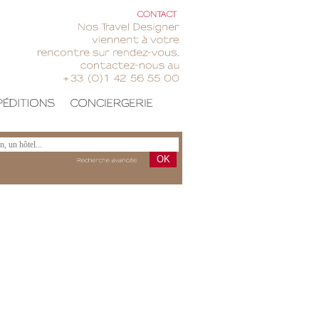
CONTACT
Nos
Travel
Designer
viennent
votre
rencontre
sur
rendez-vous,
contactez-nous
au
+33
(0)1
42
56
55
00
OK
Recherche
avancée