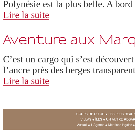
Polynésie est la plus belle. A bor
Lire la suite
C’est un cargo qui s’est découvert
l’ancre près des berges transparen
Lire la suite
COUPS DE CŒUR
●
LES PLUS BEAU
VILLAS
●
ÎLES
●
UN AUTRE REGAR
Accueil
●
L'Agence
●
Mentions légales