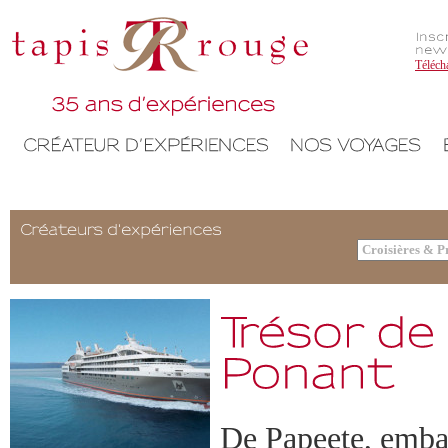
Téléch
De Papeete, embar