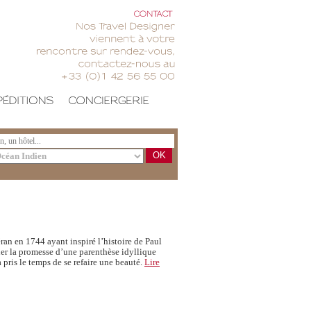
CONTACT
Nos
Travel
Designer
viennent
votre
rencontre
sur
rendez-vous,
contactez-nous
au
+33
(0)1
42
56
55
00
OK
ran en 1744 ayant inspiré l’histoire de Paul
nner la promesse d’une parenthèse idyllique
 pris le temps de se refaire une beauté.
Lire