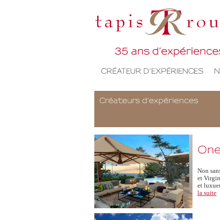
Non sans
et Virgi
et luxue
la suite