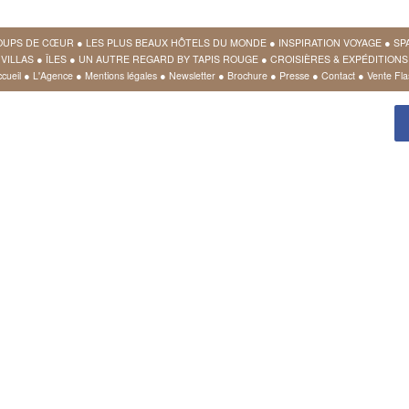
OUPS DE CŒUR
●
LES PLUS BEAUX HÔTELS DU MONDE
●
INSPIRATION VOYAGE
●
SP
VILLAS
●
ÎLES
●
UN AUTRE REGARD BY TAPIS ROUGE
●
CROISIÈRES & EXPÉDITIONS
cueil
●
L'Agence
●
Mentions légales
●
Newsletter
●
Brochure
●
Presse
●
Contact
●
Vente Fla