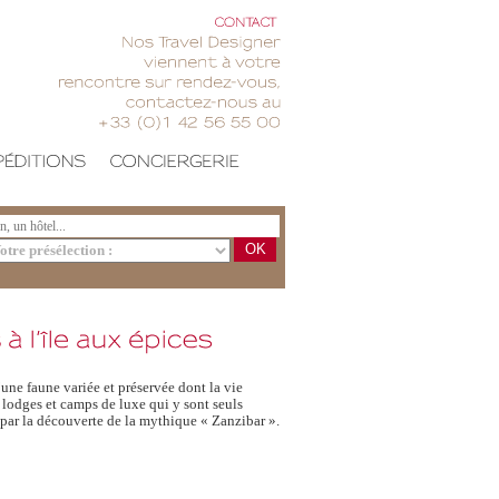
CONTACT
Nos
Travel
Designer
viennent
votre
rencontre
sur
rendez-vous,
contactez-nous
au
+33
(0)1
42
56
55
00
OK
’une faune variée et préservée dont la vie
 lodges et camps de luxe qui y sont seuls
 par la découverte de la mythique « Zanzibar ».