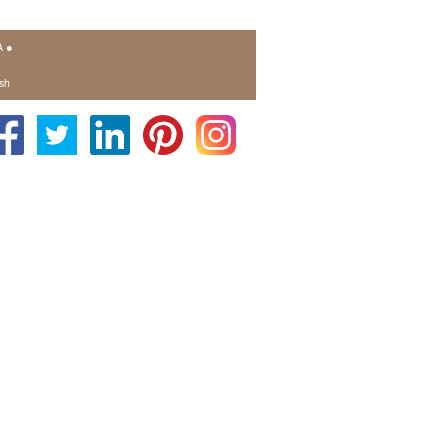
A
●
sh