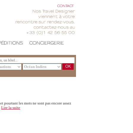
CONTACT
Nos
Travel
Designer
viennent
votre
rencontre
sur
rendez-vous,
contactez-nous
au
+33
(0)1
42
56
55
00
OK
 et pourtant les mots ne sont pas encore assez
.
Lire la suite