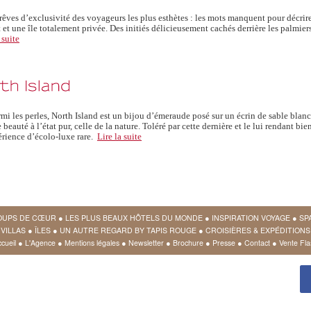
 rêves d’exclusivité des voyageurs les plus esthètes : les mots manquent pour décrir
t et une île totalement privée. Des initiés délicieusement cachés derrière les palmiers
 suite
rmi les perles, North Island est un bijou d’émeraude posé sur un écrin de sable blanc
e beauté à l’état pur, celle de la nature. Toléré par cette dernière et le lui rendant b
rience d’écolo-luxe rare.
Lire la suite
OUPS DE CŒUR
●
LES PLUS BEAUX HÔTELS DU MONDE
●
INSPIRATION VOYAGE
●
SP
VILLAS
●
ÎLES
●
UN AUTRE REGARD BY TAPIS ROUGE
●
CROISIÈRES & EXPÉDITIONS
cueil
●
L'Agence
●
Mentions légales
●
Newsletter
●
Brochure
●
Presse
●
Contact
●
Vente Fla