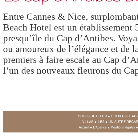
Entre Cannes & Nice, surplombant
Beach Hotel est un établissement 5 
presqu’île du Cap d’Antibes. Voya
ou amoureux de l’élégance et de la
premiers à faire escale au Cap d’A
l’un des nouveaux fleurons du Ca
COUPS DE CŒUR
●
LES PLUS BEAU
VILLAS
●
ÎLES
●
UN AUTRE REGAR
Accueil
●
L'Agence
●
Mentions légales