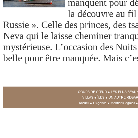
manquent pour déc
la découvre au fi
Russie ». Celle des princes, des ts
Neva qui le laisse cheminer tranq
mystérieuse. L’occasion des Nuits
belle pour être manquée. Mais c’es
COUPS DE CŒUR
●
LES PLUS BEAU
VILLAS
●
ÎLES
●
UN AUTRE REGAR
Accueil
●
L'Agence
●
Mentions légales