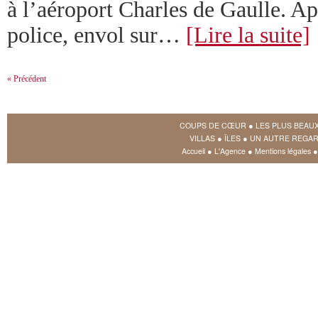
à l’aéroport Charles de Gaulle. Ap
police, envol sur…
[Lire la suite]
« Précédent
COUPS DE CŒUR
●
LES PLUS BEAU
VILLAS
●
ÎLES
●
UN AUTRE REGAR
Accueil
●
L'Agence
●
Mentions légales