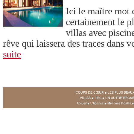
Ici le maître mot 
certainement le p
villas avec piscin
rêve qui laissera des traces dans v
suite
COUPS DE CŒUR
●
LES PLUS BEAU
VILLAS
●
ÎLES
●
UN AUTRE REGAR
Accueil
●
L'Agence
●
Mentions légales