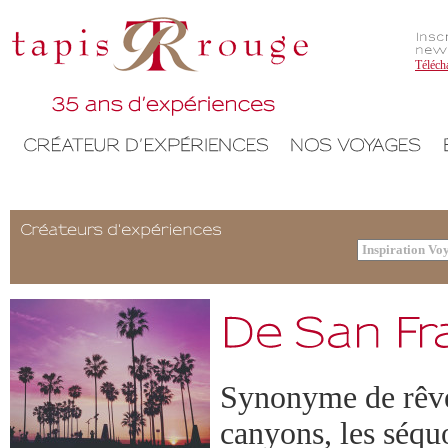
Téléch
Synonyme de rêve,
canyons, les séqu