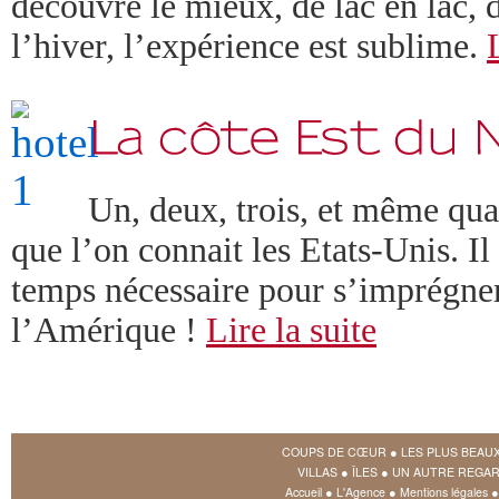
découvre le mieux, de lac en lac, d
l’hiver, l’expérience est sublime.
Un, deux, trois, et même qua
que l’on connait les Etats-Unis. Il
temps nécessaire pour s’imprégner
l’Amérique !
Lire la suite
COUPS DE CŒUR
●
LES PLUS BEAU
VILLAS
●
ÎLES
●
UN AUTRE REGAR
Accueil
●
L'Agence
●
Mentions légales