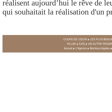
réalisent aujourd’hui le rêve de l
qui souhaitait la réalisation d'un p
COUPS DE CŒUR
●
LES PLUS BEAU
VILLAS
●
ÎLES
●
UN AUTRE REGAR
Accueil
●
L'Agence
●
Mentions légales